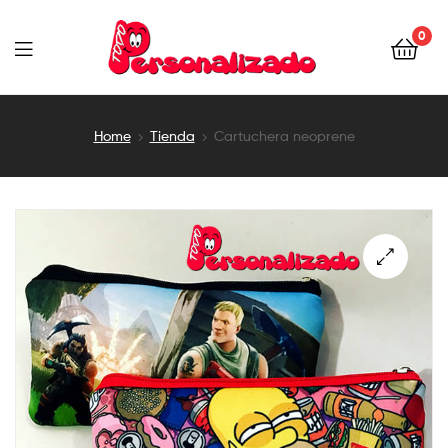
0
TODOPERSONALIZADO
Home
Tienda
Cartuchera neoprene