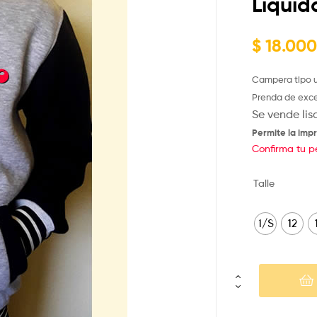
Liquid
$
18.000
Campera tipo un
Prenda de excel
Se vende lis
Permite la impr
Confirma tu p
Talle
1/S
12