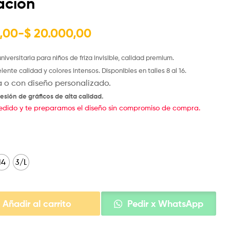
ación
$
15.000,00
-
$
18.000,00
,00
-
$
20.000,00
iversitaria para niños de friza invisible, calidad premium.
ente calidad y colores intensos. Disponibles en talles 8 al 16.
a o con diseño personalizado.
esión de gráficos de alta calidad.
edido y te preparamos el diseño sin compromiso de compra.
14
3/L
Añadir al carrito
Pedir x WhatsApp