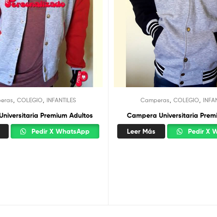
,
,
,
,
eras
COLEGIO
INFANTILES
Camperas
COLEGIO
INFA
niversitaria Premium Adultos
Campera Universitaria Prem
Pedir X WhatsApp
Leer Más
Pedir X 