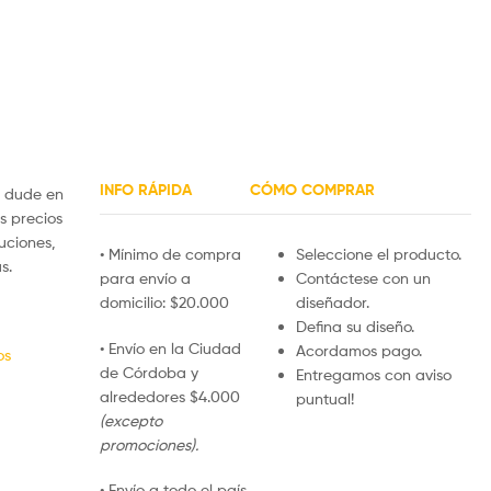
INFO RÁPIDA
CÓMO COMPRAR
 dude en
s precios
uciones,
• Mínimo de compra
Seleccione el producto.
s.
para envío a
Contáctese con un
domicilio: $20.000
diseñador.
Defina su diseño.
• Envío en la Ciudad
Acordamos pago.
os
de Córdoba y
Entregamos con aviso
alrededores $4.000
puntual!
(excepto
promociones).
• Envío a todo el país