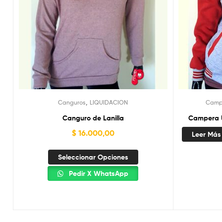
,
Canguros
LIQUIDACION
Camp
Canguro de Lanilla
Campera U
$
16.000,00
Leer Más
Seleccionar Opciones
Pedir X WhatsApp