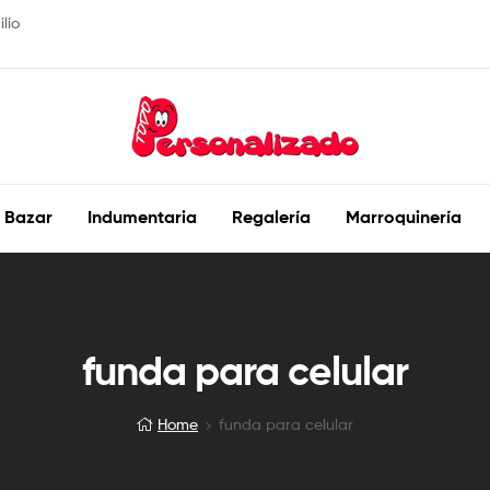
lio
TODOPERSONALIZADO
Bazar
Indumentaria
Regalería
Marroquinería
Creando
grandes
sorpresas
funda para celular
Home
funda para celular