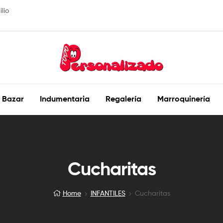
lio
TODOPERSONALIZADO
Bazar
Indumentaria
Regalería
Marroquinería
Creando
grandes
sorpresas
Cucharitas
Home
INFANTILES
Cucharitas